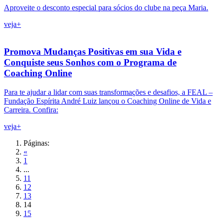
Aproveite o desconto especial para sócios do clube na peça Maria.
veja+
Promova Mudanças Positivas em sua Vida e
Conquiste seus Sonhos com o Programa de
Coaching Online
Para te ajudar a lidar com suas transformações e desafios, a FEAL –
Fundação Espírita André Luiz lançou o Coaching Online de Vida e
Carreira. Confira:
veja+
Páginas:
«
1
...
11
12
13
14
15