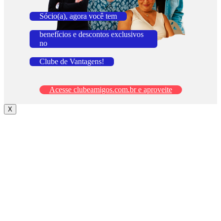
Sócio(a), agora você tem
benefícios e descontos exclusivos
no
Clube de Vantagens!
Acesse clubeamigos.com.br e aproveite
X