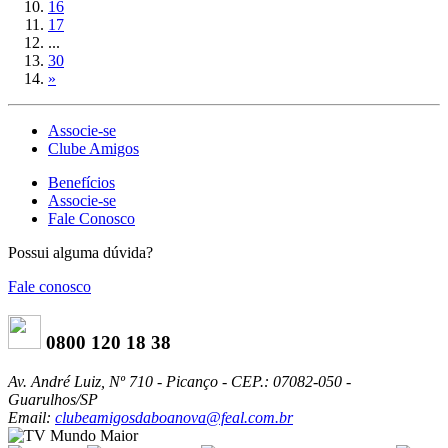
16
17
...
30
»
Associe-se
Clube Amigos
Benefícios
Associe-se
Fale Conosco
Possui alguma dúvida?
Fale conosco
0800 120 18 38
Av. André Luiz, Nº 710 - Picanço - CEP.: 07082-050 -
Guarulhos/SP
Email:
clubeamigosdaboanova@feal.com.br