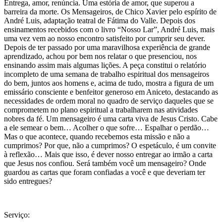
Entrega, amor, renúncia. Uma estória de amor, que superou a
barreira da morte. Os Mensageiros, de Chico Xavier pelo espírito de
André Luis, adaptação teatral de Fátima do Valle. Depois dos
ensinamentos recebidos com o livro “Nosso Lar”, André Luis, mais
uma vez vem ao nosso encontro satisfeito por cumprir seu dever.
Depois de ter passado por uma maravilhosa experiência de grande
aprendizado, achou por bem nos relatar o que presenciou, nos
ensinando assim mais algumas lições. A peça constitui o relatório
incompleto de uma semana de trabalho espiritual dos mensageiros
do bem, juntos aos homens e, acima de tudo, mostra a figura de um
emissário consciente e benfeitor generoso em Aniceto, destacando as
necessidades de ordem moral no quadro de serviço daqueles que se
comprometem no plano espiritual a trabalharem nas atividades
nobres da fé. Um mensageiro é uma carta viva de Jesus Cristo. Cabe
a ele semear o bem… Acolher o que sofre… Espalhar o perdão…
Mas o que acontece, quando recebemos esta missão e não a
cumprimos? Por que, não a cumprimos? O espetáculo, é um convite
à reflexão… Mais que isso, é dever nosso entregar ao irmão a carta
que Jesus nos confiou. Será também você um mensageiro? Onde
guardou as cartas que foram confiadas a você e que deveriam ter
sido entregues?
Serviço: