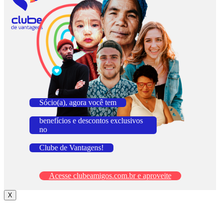
Sócio(a), agora você tem
benefícios e descontos exclusivos
no
Clube de Vantagens!
Acesse clubeamigos.com.br e aproveite
X