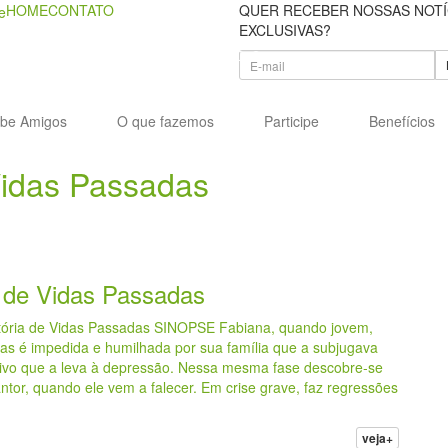
HOME
CONTATO
QUER RECEBER NOSSAS NOTÍ
EXCLUSIVAS?
ube Amigos
O que fazemos
Participe
Benefícios
Vidas Passadas
 de Vidas Passadas
tória de Vidas Passadas SINOPSE Fabiana, quando jovem,
mas é impedida e humilhada por sua família que a subjugava
otivo que a leva à depressão. Nessa mesma fase descobre-se
tor, quando ele vem a falecer. Em crise grave, faz regressões
veja+