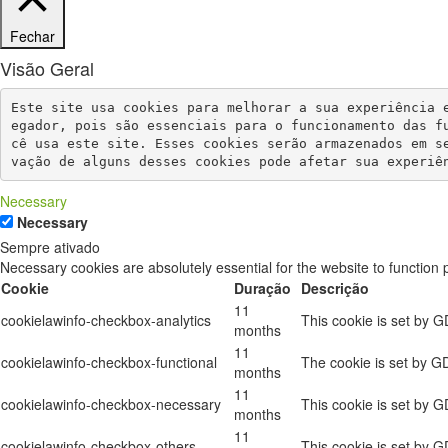
Fechar
Visão Geral
Este site usa cookies para melhorar a sua experiência 
egador, pois são essenciais para o funcionamento das f
cê usa este site. Esses cookies serão armazenados em s
vação de alguns desses cookies pode afetar sua experiê
Necessary
Necessary
Sempre ativado
Necessary cookies are absolutely essential for the website to function 
Cookie
Duração
Descrição
11
cookielawinfo-checkbox-analytics
This cookie is set by G
months
11
cookielawinfo-checkbox-functional
The cookie is set by GD
months
11
cookielawinfo-checkbox-necessary
This cookie is set by 
months
11
cookielawinfo-checkbox-others
This cookie is set by G