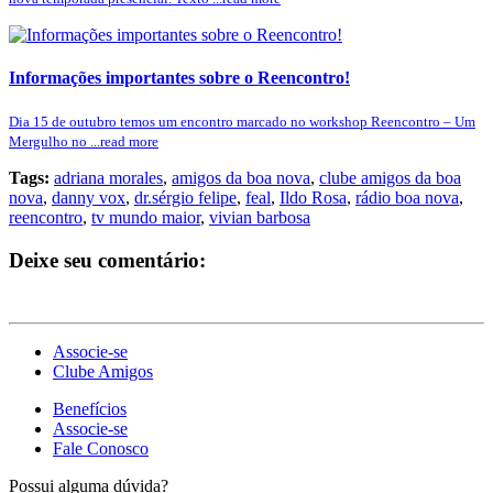
Informações importantes sobre o Reencontro!
Dia 15 de outubro temos um encontro marcado no workshop Reencontro – Um
Mergulho no ...read more
Tags:
adriana morales
,
amigos da boa nova
,
clube amigos da boa
nova
,
danny vox
,
dr.sérgio felipe
,
feal
,
Ildo Rosa
,
rádio boa nova
,
reencontro
,
tv mundo maior
,
vivian barbosa
Deixe seu comentário:
Associe-se
Clube Amigos
Benefícios
Associe-se
Fale Conosco
Possui alguma dúvida?