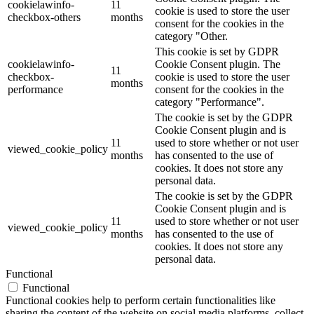
cookielawinfo-
11
cookie is used to store the user
checkbox-others
months
consent for the cookies in the
category "Other.
This cookie is set by GDPR
cookielawinfo-
Cookie Consent plugin. The
11
checkbox-
cookie is used to store the user
months
performance
consent for the cookies in the
category "Performance".
The cookie is set by the GDPR
Cookie Consent plugin and is
11
used to store whether or not user
viewed_cookie_policy
months
has consented to the use of
cookies. It does not store any
personal data.
The cookie is set by the GDPR
Cookie Consent plugin and is
11
used to store whether or not user
viewed_cookie_policy
months
has consented to the use of
cookies. It does not store any
personal data.
Functional
Functional
Functional cookies help to perform certain functionalities like
sharing the content of the website on social media platforms, collect