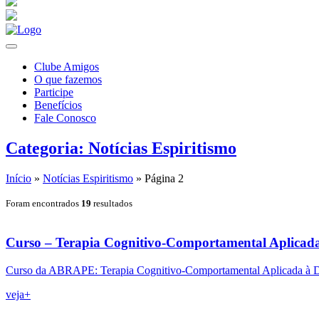
Clube Amigos
O que fazemos
Participe
Benefícios
Fale Conosco
Categoria: Notícias Espiritismo
Início
»
Notícias Espiritismo
»
Página 2
Foram encontrados
19
resultados
Curso – Terapia Cognitivo-Comportamental Aplicada
Curso da ABRAPE: Terapia Cognitivo-Comportamental Aplicada à D
veja+