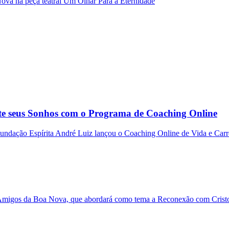
ova na peça teatral Um Olhar Para a Eternidade
te seus Sonhos com o Programa de Coaching Online
Fundação Espírita André Luiz lançou o Coaching Online de Vida e Carre
 Amigos da Boa Nova, que abordará como tema a Reconexão com Cristo 