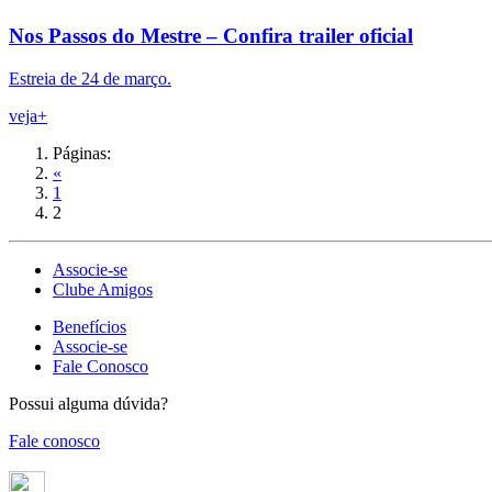
Nos Passos do Mestre – Confira trailer oficial
Estreia de 24 de março.
veja+
Páginas:
«
1
2
Associe-se
Clube Amigos
Benefícios
Associe-se
Fale Conosco
Possui alguma dúvida?
Fale conosco