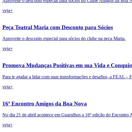
Aproveite o desconto especial para sócios do Clube Amigos da Boa N
veja+
Peça Teatral Maria com Desconto para Sócios
Aproveite o desconto especial para sócios do clube na peça Maria.
veja+
Promova Mudanças Positivas em sua Vida e Conquis
Para te ajudar a lidar com suas transformações e desafios, a FEAL – 
veja+
16º Encontro Amigos da Boa Nova
No dia 21 de abril acontece em Guarulhos a 16º edição do Encontro
veja+