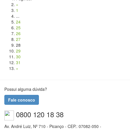
«
1
...
24
25
26
27
28
29
30
31
»
Possui alguma dúvida?
Fale conosco
0800 120 18 38
Av. André Luiz, Nº 710 - Picanço - CEP.: 07082-050 -