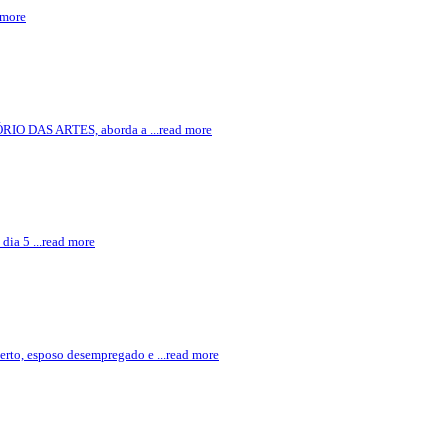
 more
RIO DAS ARTES, aborda a ...read more
dia 5 ...read more
erto, esposo desempregado e ...read more