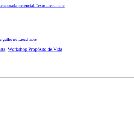
emporada presencial. Texto ...read more
gulho no ...read more
sta
,
Workshop Propósito de Vida