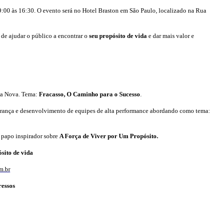
9:00 às 16:30.
O evento será no
Hotel Braston em São Paulo, localizado na Rua
 de ajudar o público a encontrar o
seu propósito de vida
e dar mais valor e
Boa Nova. Tema:
Fracasso, O Caminho para o Sucesso
.
rança e desenvolvimento de equipes de alta performance abordando como tema:
 papo inspirador sobre
A Força de Viver por Um Propósito.
sito de vida
m.br
ressos