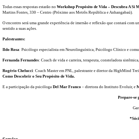
Todas essas respostas estarão no
Workshop Propósito de Vida – Descubra A Si
Martins Fontes, 330 – Centro
(Próximo aos Metrôs República e Anhangabaú).
O encontro será uma grande experiência de imersão e reflexão que contará com um 
sentido a suas ações.
Palestrantes:
Ildo Rosa
: Psicólogo especialista em Neurolinguística, Psicólogo Clínico e c
Fernanda Fernandes
:
C
oach de vida e carreira, terapeuta, consteladora sistêm
Rogério Chelucci
: Coach Master em PNL, palestrante e diretor da HighMind Trei
Como Descobrir o Seu Propósito de Vida.
E a participação da p
sicóloga
Del Mar Franco
–
diretora do Instituto Evoluir, e
M
Prepare-se 
Gar
*Sóci