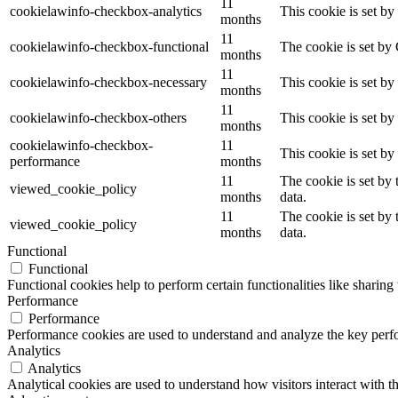
11
cookielawinfo-checkbox-analytics
This cookie is set b
months
11
cookielawinfo-checkbox-functional
The cookie is set by
months
11
cookielawinfo-checkbox-necessary
This cookie is set b
months
11
cookielawinfo-checkbox-others
This cookie is set b
months
cookielawinfo-checkbox-
11
This cookie is set b
performance
months
11
The cookie is set by
viewed_cookie_policy
months
data.
11
The cookie is set by
viewed_cookie_policy
months
data.
Functional
Functional
Functional cookies help to perform certain functionalities like sharing 
Performance
Performance
Performance cookies are used to understand and analyze the key perfor
Analytics
Analytics
Analytical cookies are used to understand how visitors interact with th