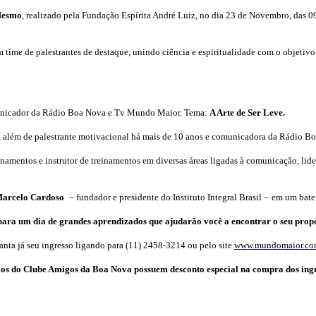
 Mesmo
, realizado pela Fundação Espírita André Luiz, no dia 23 de Novembro, das 0
time de palestrantes de destaque, unindo ciência e espiritualidade com o objetivo
omunicador da Rádio Boa Nova e Tv Mundo Maior. Tema:
A Arte de Ser Leve.
ica, além de palestrante motivacional há mais de 10 anos e comunicadora da Rádio 
namentos e instrutor de treinamentos em diversas áreas ligadas
à
comunicação, lide
arcelo Cardoso
–
fundador e presidente do Instituto Integral Brasil
–
em um bate
para um dia de grandes aprendizados que ajudarão você a encontrar o seu propó
anta já seu ingresso ligando para (11) 2458-3214 ou pelo site
www.mundomaior.co
os do Clube Amigos da Boa Nova possuem desconto especial na compra dos ing