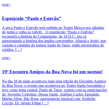
veja+
Espetáculo “Paulo e Estevão”
A peça Paulo e Estevão será exibida no Teatro Mooca nos sábados
de junho e julho às 14h30. O espetáculo “Paulo e Estêvão”
reconstrói a história do Cristianismo, de 34 D.C. pra cá,
apresentando a história dos irmãos convertidos, Abigail e Jeziel, que
cruzam o caminho do fariseu Saulo de Tarso, então perseguidor de
cristãos. […]
veja+
19º Encontro Amigos da Boa Nova foi um sucesso!
No dia 18 de maio aconteceu mais uma edição do Encontro Amigos
da Boa Nova, o evento que aconteceu no Teatro Santo Agostinho e
teve como tema central: Paulo de Tarso, contou com as participações
de: Severino Celestino, Deusa Samú, Antônio Carlos Tarquinio,
Marisa Alem, Ildo Rosa, apresentação musical com Kethelin
Cocchi, Dr. Sérgio Felipe […]