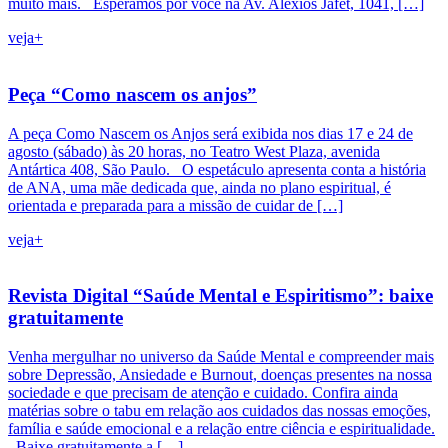
muito mais. Esperamos por você na Av. Alexios Jafet, 1041, […]
veja+
Peça “Como nascem os anjos”
A peça Como Nascem os Anjos será exibida nos dias 17 e 24 de
agosto (sábado) às 20 horas, no Teatro West Plaza, avenida
Antártica 408, São Paulo. O espetáculo apresenta conta a história
de ANA, uma mãe dedicada que, ainda no plano espiritual, é
orientada e preparada para a missão de cuidar de […]
veja+
Revista Digital “Saúde Mental e Espiritismo”: baixe
gratuitamente
Venha mergulhar no universo da Saúde Mental e compreender mais
sobre Depressão, Ansiedade e Burnout, doenças presentes na nossa
sociedade e que precisam de atenção e cuidado. Confira ainda
matérias sobre o tabu em relação aos cuidados das nossas emoções,
família e saúde emocional e a relação entre ciência e espiritualidade.
Baixe gratuitamente a […]