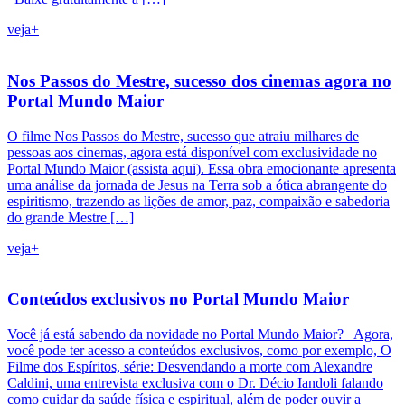
veja+
Nos Passos do Mestre, sucesso dos cinemas agora no
Portal Mundo Maior
O filme Nos Passos do Mestre, sucesso que atraiu milhares de
pessoas aos cinemas, agora está disponível com exclusividade no
Portal Mundo Maior (assista aqui). Essa obra emocionante apresenta
uma análise da jornada de Jesus na Terra sob a ótica abrangente do
espiritismo, trazendo as lições de amor, paz, compaixão e sabedoria
do grande Mestre […]
veja+
Conteúdos exclusivos no Portal Mundo Maior
Você já está sabendo da novidade no Portal Mundo Maior? Agora,
você pode ter acesso a conteúdos exclusivos, como por exemplo, O
Filme dos Espíritos, série: Desvendando a morte com Alexandre
Caldini, uma entrevista exclusiva com o Dr. Décio Iandoli falando
como cuidar da saúde física e espiritual, além de poder ouvir a