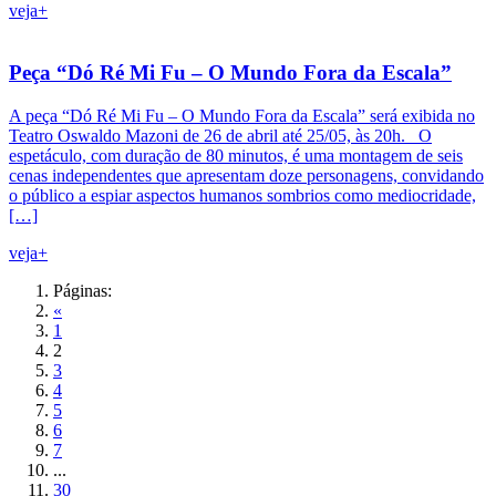
veja+
Peça “Dó Ré Mi Fu – O Mundo Fora da Escala”
A peça “Dó Ré Mi Fu – O Mundo Fora da Escala” será exibida no
Teatro Oswaldo Mazoni de 26 de abril até 25/05, às 20h. O
espetáculo, com duração de 80 minutos, é uma montagem de seis
cenas independentes que apresentam doze personagens, convidando
o público a espiar aspectos humanos sombrios como mediocridade,
[…]
veja+
Páginas:
«
1
2
3
4
5
6
7
...
30