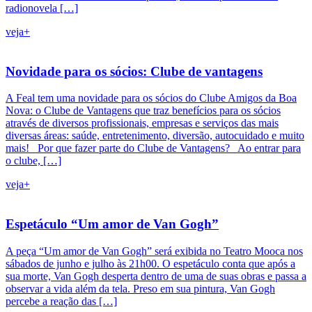
radionovela […]
veja+
Novidade para os sócios: Clube de vantagens
A Feal tem uma novidade para os sócios do Clube Amigos da Boa
Nova: o Clube de Vantagens que traz benefícios para os sócios
através de diversos profissionais, empresas e serviços das mais
diversas áreas: saúde, entretenimento, diversão, autocuidado e muito
mais! Por que fazer parte do Clube de Vantagens? Ao entrar para
o clube, […]
veja+
Espetáculo “Um amor de Van Gogh”
A peça “Um amor de Van Gogh” será exibida no Teatro Mooca nos
sábados de junho e julho às 21h00. O espetáculo conta que após a
sua morte, Van Gogh desperta dentro de uma de suas obras e passa a
observar a vida além da tela. Preso em sua pintura, Van Gogh
percebe a reação das […]